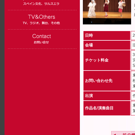
日時
2
会場
チケット料金
お問い合わせ先
出演
作品名/演奏曲目